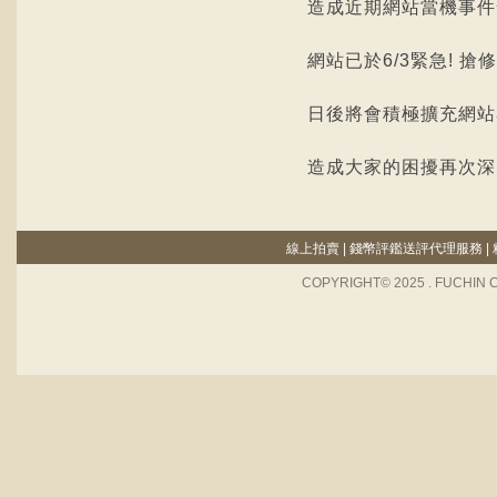
造成近期網站當機事件
網站已於6/3緊急! 搶
日後將會積極擴充網站
造成大家的困擾再次深
線上拍賣
|
錢幣評鑑送評代理服務
|
COPYRIGHT© 2025 . FUCHIN 