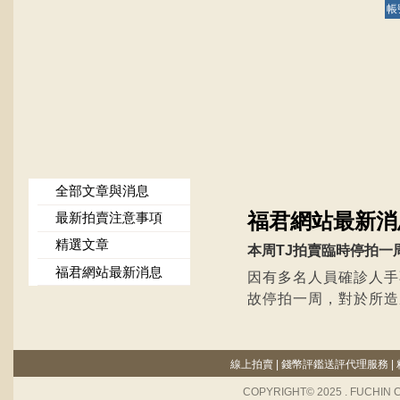
帳
全部文章與消息
福君網站最新消
最新拍賣注意事項
精選文章
本周TJ拍賣臨時停拍一周！ 
福君網站最新消息
因有多名人員確診人手
故停拍一周，對於所造
線上拍賣
|
錢幣評鑑送評代理服務
|
COPYRIGHT© 2025 . FUCHIN 