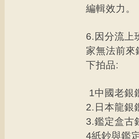
編輯效力。
6.因分流
家無法前來
下拍品:
1中國老銀
2.日本龍
3.鑑定盒古
4紙鈔與鑑