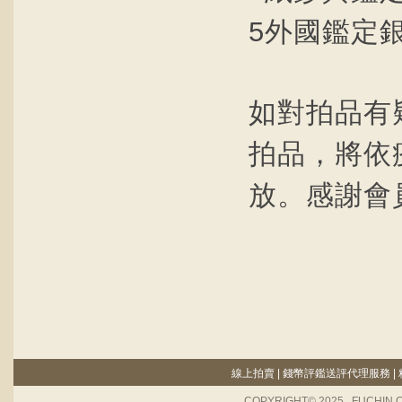
5外國鑑定
如對拍品有
拍品，將依
放。感謝會
線上拍賣
|
錢幣評鑑送評代理服務
|
COPYRIGHT© 2025 . FUCHIN 