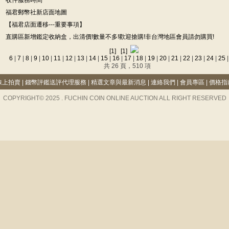
收件服務時間
福君郵幣社新店面地圖
【福君店面遷移---重要事項】
直購區新增鑑定收納盒，出清價!數量不多!歡迎搶購!非台灣地區會員請勿購買!
[1]
[1]
6
|
7
|
8
|
9
|
10
|
11
|
12
|
13
|
14
|
15
|
16
|
17
|
18
|
19
|
20
|
21
|
22
|
23
|
24
|
25
共 26 頁，510 項
線上拍賣
|
錢幣評鑑送評代理服務
|
精選文章與最新消息
|
連絡我們
|
會員專區
|
價格指
COPYRIGHT© 2025 . FUCHIN COIN ONLINE AUCTION ALL RIGHT RESERVED