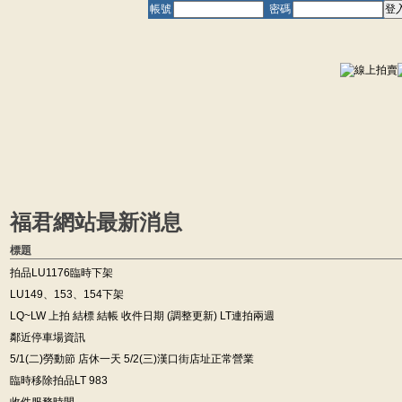
帳號
密碼
福君網站最新消息
標題
拍品LU1176臨時下架
LU149、153、154下架
LQ~LW 上拍 結標 結帳 收件日期 (調整更新) LT連拍兩週
鄰近停車場資訊
5/1(二)勞動節 店休一天 5/2(三)漢口街店址正常營業
臨時移除拍品LT 983